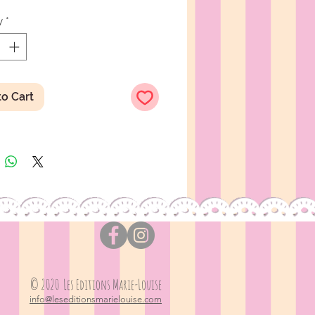
cation brillante
y
*
 8 x 5,4 cm
to Cart
© 2020 Les Editions Marie-Louise
info@leseditionsmarielouise.com