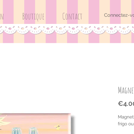
on
Boutique
Contact
Connectez-v
Magnet
€4.0
Magnet 
frigo ou