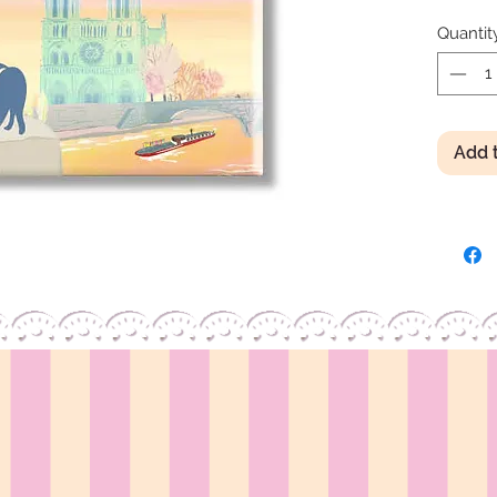
Plastifi
Quantit
Format:
Add 